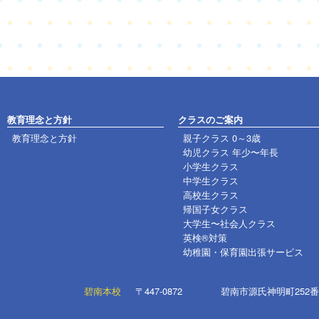
教育理念と方針
クラスのご案内
教育理念と方針
親子クラス 0～3歳
幼児クラス 年少〜年長
小学生クラス
中学生クラス
高校生クラス
帰国子女クラス
大学生〜社会人クラス
英検®対策
幼稚園・保育園出張サービス
碧南本校
〒447-0872
碧南市源氏神明町252